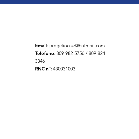
Email
:
progeliocruz@hotmail.com
Teléfono
: 809-982-5756 / 809-824-
3346
RNC nº:
430031003