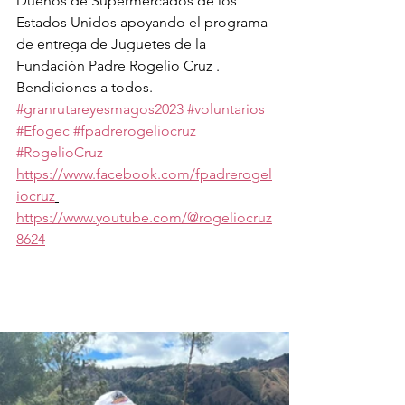
Dueños de Supermercados de los 
Estados Unidos apoyando el programa 
de entrega de Juguetes de la 
Fundación Padre Rogelio Cruz .
Bendiciones a todos.
#granrutareyesmagos2023
#voluntarios
#Efogec
#fpadrerogeliocruz
#RogelioCruz
https://www.facebook.com/fpadrerogel
iocruz
https://www.youtube.com/@rogeliocruz
8624