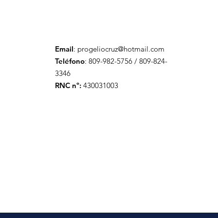
Email
:
progeliocruz@hotmail.com
Teléfono
: 809-982-5756 / 809-824-
3346
RNC nº:
430031003